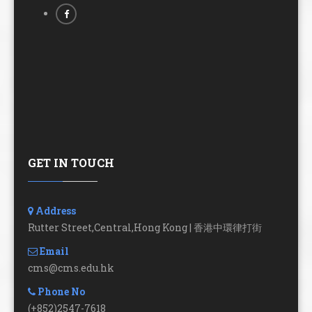
GET IN TOUCH
Address
Rutter Street,Central,Hong Kong | 香港中環律打街
Email
cms@cms.edu.hk
Phone No
(+852)2547-7618