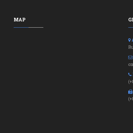
MAP
G
R
c
(+
(+