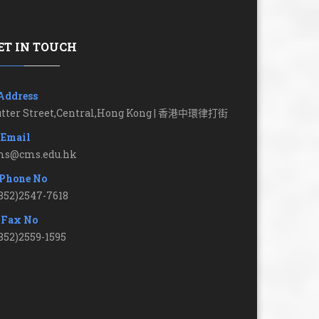
ET IN TOUCH
Address
utter Street,Central,Hong Kong | 香港中環律打街
Email
ms@cms.edu.hk
Phone No
852)2547-7618
Fax No
852)2559-1595