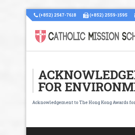
(+852) 2547-7618
(+852) 2559-1595
ACKNOWLEDGEM
FOR ENVIRONM
Acknowledgement to The Hong Kong Awards for