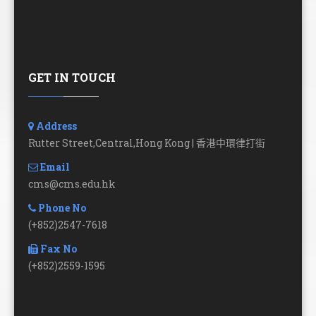
GET IN TOUCH
Address
Rutter Street,Central,Hong Kong | 香港中環律打街
Email
cms@cms.edu.hk
Phone No
(+852)2547-7618
Fax No
(+852)2559-1595